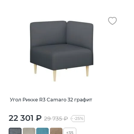
Угол Рикке R3 Camaro 32 графит
22 301 ₽
29 735 ₽
-25%
+35