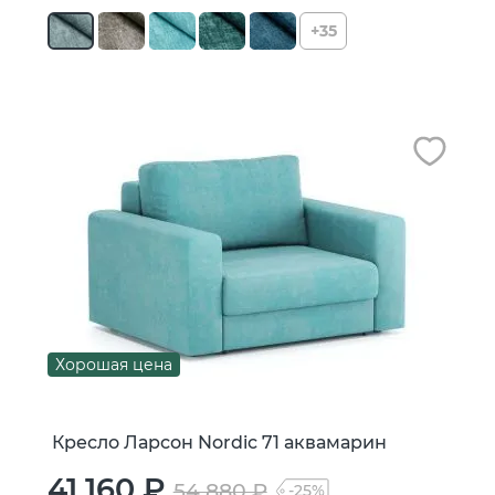
+35
Хорошая цена
Кресло Ларсон Nordic 71 аквамарин
41 160 ₽
54 880 ₽
-25%