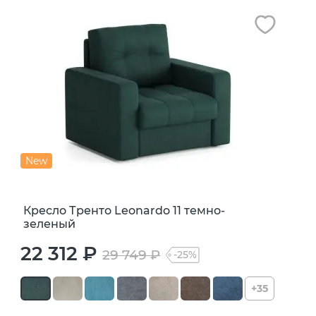
New
Кресло Тренто Leonardo 11 темно-
зеленый
22 312 ₽
29 749 ₽
-25%
+35