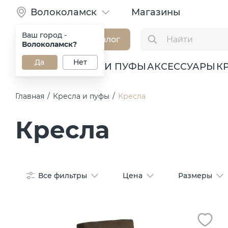
Волоколамск
Магазины
Ваш город -
Каталог
Волоколамск?
Да
Нет
ДИВАНЫ
КРЕСЛА И ПУФЫ
АКСЕССУАРЫ
К
Главная
/
Кресла и пуфы
/
Кресла
Кресла
Все фильтры
Цена
Размеры