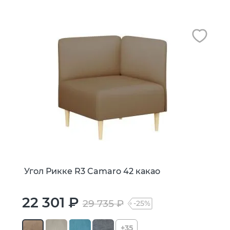
Угол Рикке R3 Camaro 42 какао
22 301 ₽
29 735 ₽
-25%
+35