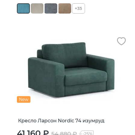
+35
New
Кресло Ларсон Nordic 74 изумруд
41 160 ₽
54 880 ₽
-25%