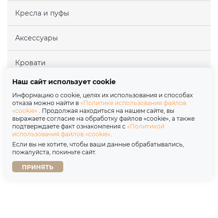
Кресла и пуфы
Аксессуары
Кровати
Наш сайт использует cookie
Матрасы
Информацию о cookie, целях их использования и способах
отказа можно найти в
«Политике использования файлов
«cookie»
. Продолжая находиться на нашем сайте, вы
Покупателям
выражаете согласие на обработку файлов «cookie», а также
подтверждаете факт ознакомления с
«Политикой
использования файлов «cookie»
.
Партнерам
Если вы не хотите, чтобы ваши данные обрабатывались,
пожалуйста, покиньте сайт.
О нас
ПРИНЯТЬ
Copyright © 2026
Политика обработки персональных данных
Договор оферты