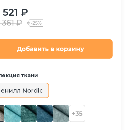
 521 ₽
 361 ₽
-25%
Добавить в корзину
лекция ткани
енилл Nordic
+35