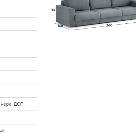
анера, ДСП
ый