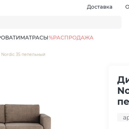
Доставка
О
РОВАТИ
МАТРАСЫ
%РАСПРОДАЖА
 Nordic 35 пепельный
Д
No
п
а