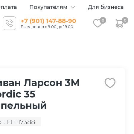
плата
Покупателям
Для бизнеса
+7 (901) 147-88-90
0
0
Ежедневно с 9:00 до 18:00
иван Ларсон 3М
rdic 35
епельный
рт. FH117388