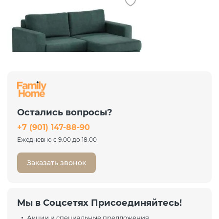
Диван угловой Ларсон 2М
Nordic 74 изумруд
Остались вопросы?
74 036 ₽
+7 (901) 147-88-90
98 715 ₽
-25%
Ежедневно с 9:00 до 18:00
Заказать звонок
Мы в Соцсетях Присоединяйтесь!
Акции и специальные предложения