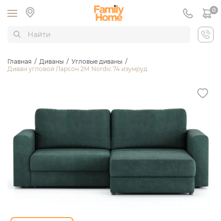
0
Главная
/
Диваны
/
Угловые диваны
/
Диван угловой Ларсон 2М Nordic 74 изумруд