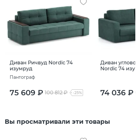
Диван Ричвуд Nordic 74
Диван угловой
изумруд
Nordic 74 изу
Пантограф
75 609 ₽
74 036 ₽
100 812 ₽
9
-25%
Вы просматривали эти товары