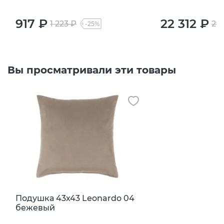
917 ₽
22 312 ₽
1 223 ₽
29
-25%
Вы просматривали эти товары
Подушка 43х43 Leonardo 04
бежевый