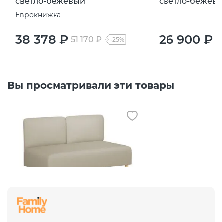
светло-бежевый
светло-бежев
Еврокнижка
38 378 ₽
26 900 ₽
51 170 ₽
3
-25%
Вы просматривали эти товары
Скамья Рикке R6 Camaro 03
светло-бежевый