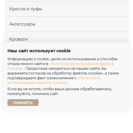
Кресла и пуфы
Аксессуары
Кровати
Наш сайт использует cookie
Матрасы
Информацию о cookie, целях их использования и способах
отказа можно найти в
«Политике использования файлов
«cookie»
. Продолжая находиться на нашем сайте, вы
Покупателям
выражаете согласие на обработку файлов «cookie», а также
подтверждаете факт ознакомления с
«Политикой
использования файлов «cookie»
.
Партнерам
Если вы не хотите, чтобы ваши данные обрабатывались,
пожалуйста, покиньте сайт.
О нас
ПРИНЯТЬ
Copyright © 2026
Политика обработки персональных данных
Договор оферты