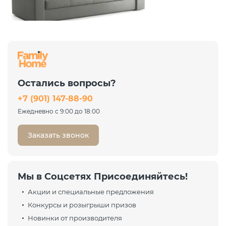
Диван Баден California 07
серый
Металлокаркас
Остались вопросы?
65 420 ₽
+7 (901) 147-88-90
87 226 ₽
-25%
Ежедневно с 9:00 до 18:00
Заказать звонок
Мы в Соцсетях Присоединяйтесь!
Акции и специальные предложения
Конкурсы и розыгрыши призов
Новинки от производителя