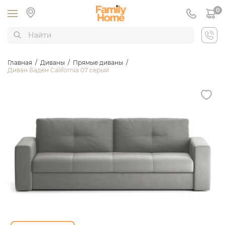
0
Главная
/
Диваны
/
Прямые диваны
/
Диван Баден California 07 серый