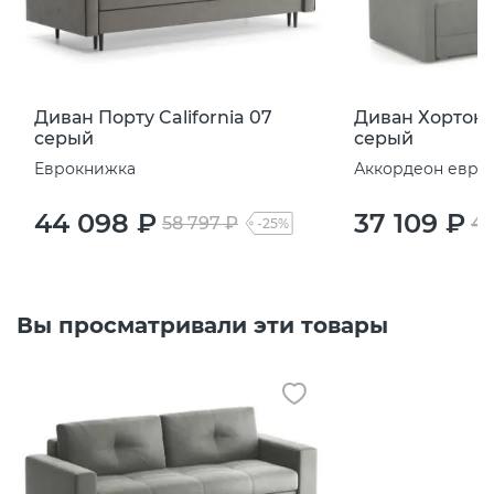
Диван Порту California 07
Диван Хортон C
серый
серый
Еврокнижка
Аккордеон евро
44 098 ₽
37 109 ₽
58 797 ₽
49
-25%
Вы просматривали эти товары