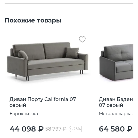
Похожие товары
Диван Порту California 07
Диван Баден ла
серый
07 серый
Еврокнижка
Металлокаркас
44 098 ₽
64 580 ₽
58 797 ₽
8
-25%