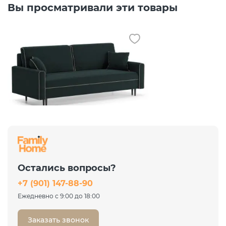
Вы просматривали эти товары
Диван Порту Leonardo 11
темно-зеленый
Еврокнижка
Остались вопросы?
46 817 ₽
+7 (901) 147-88-90
62 423 ₽
-25%
Ежедневно с 9:00 до 18:00
Заказать звонок