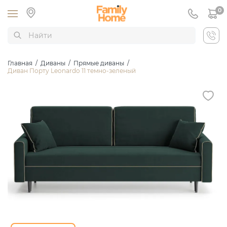
0
Главная
/
Диваны
/
Прямые диваны
/
Диван Порту Leonardo 11 темно-зеленый