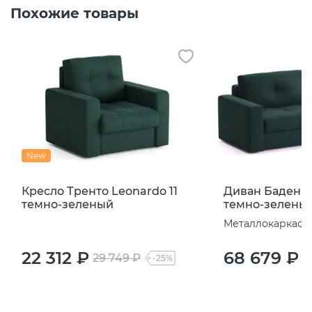
Похожие товары
New
Кресло Тренто Leonardo 11
Диван Баден L
темно-зеленый
темно-зелены
Металлокаркас
22 312 ₽
68 679 ₽
29 749 ₽
9
-25%