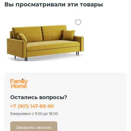
Вы просматривали эти товары
Диван Порту Leonardo 09
желтый
Еврокнижка
Остались вопросы?
46 817 ₽
+7 (901) 147-88-90
62 423 ₽
-25%
Ежедневно с 9:00 до 18:00
Заказать звонок