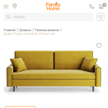
0
Главная
/
Диваны
/
Прямые диваны
/
Диван Порту Leonardo 09 желтый