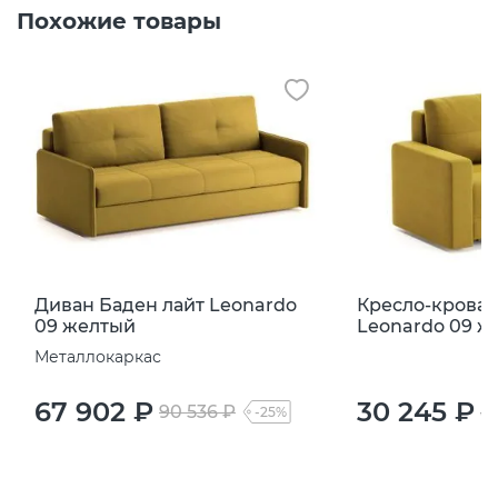
Похожие товары
Диван Баден лайт Leonardo
Кресло-кроват
09 желтый
Leonardo 09 ж
Металлокаркас
67 902 ₽
30 245 ₽
90 536 ₽
4
-25%