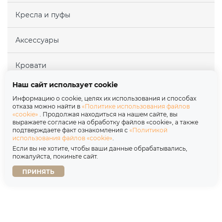
Кресла и пуфы
Аксессуары
Кровати
Наш сайт использует cookie
Матрасы
Информацию о cookie, целях их использования и способах
отказа можно найти в
«Политике использования файлов
«cookie»
. Продолжая находиться на нашем сайте, вы
Покупателям
выражаете согласие на обработку файлов «cookie», а также
подтверждаете факт ознакомления с
«Политикой
использования файлов «cookie»
.
Партнерам
Если вы не хотите, чтобы ваши данные обрабатывались,
пожалуйста, покиньте сайт.
О нас
ПРИНЯТЬ
Copyright © 2026
Политика обработки персональных данных
Договор оферты