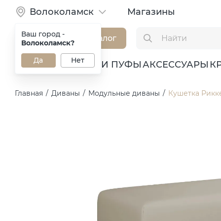
Волоколамск
Магазины
Ваш город -
Каталог
Волоколамск?
Да
Нет
ДИВАНЫ
КРЕСЛА И ПУФЫ
АКСЕССУАРЫ
К
Главная
/
Диваны
/
Модульные диваны
/
Кушетка Рикк