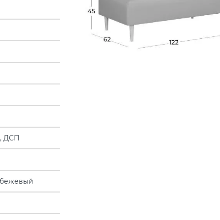
, ДСП
-бежевый