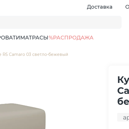
Доставка
О
РОВАТИ
МАТРАСЫ
%РАСПРОДАЖА
е R5 Camaro 03 светло-бежевый
Ку
Ca
б
ар