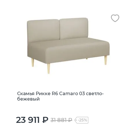
Скамья Рикке R6 Camaro 03 светло-
бежевый
23 911 ₽
31 881 ₽
-25%