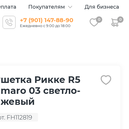
плата
Покупателям
Для бизнеса
+7 (901) 147-88-90
0
0
Ежедневно с 9:00 до 18:00
шетка Рикке R5
maro 03 светло-
ежевый
т. FH112819